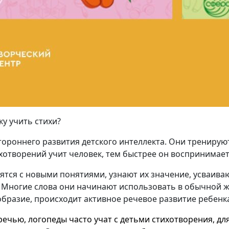
у учить стихи?
тороннего развития детского интеллекта. Они тренирую
отворений учит человек, тем быстрее он воспринимае
мятся с новыми понятиями, узнают их значение, усваив
 Многие слова они начинают использовать в обычной ж
образие, происходит активное речевое развитие ребенк
речью, логопеды часто учат с детьми стихотворения, дл