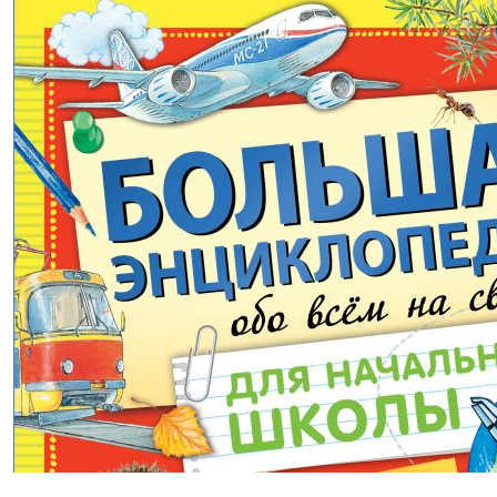
1199,00р.
-40% после регистрации
Большая энциклопедия о космосе.
500 фотографий и фактов
(2023 г.)
Лиско Вячеслав Владимирович
В корзину
В корзине