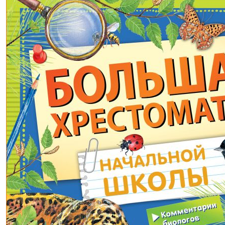
1433,00р.
-40% после регистрации
Атлас мира. Все, что можно
показать на карте
(2023 г.)
Мартин Ракель
В корзину
В корзине