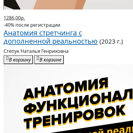
Книги энциклопедического содержания – украшение
любой домашней библиотеки. А если тема большой
иллюстрированной энциклопедии, которую Вы
хотите преподнести на юбилей или день рождения,
совпадает с увлечениями получателя презента, то
лучшего подарка и не придумать.
Акция проходит с 22 февраля до 12 марта во всех
магазинах ПродаЛитЪ и на сайте
www.prodalit.ru