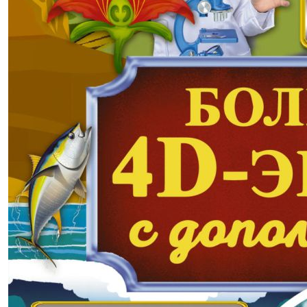
1286,00р.
-40% после регистрации
Анатомия стретчинга с
дополненной реальностью
(2023 г.)
Степук Наталья Генриховна
В корзину
В корзине