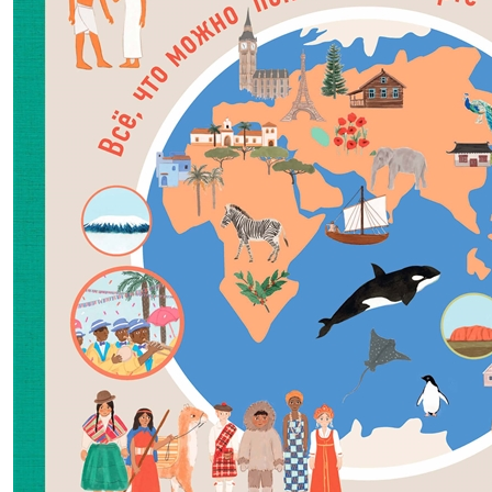
1334,00р.
-40% после регистрации
Анатомия силовых упражнений с
дополненной реальностью
(2024 г.)
Дальниченко Юрий Викторович, Прудник Анастасия
Александровна
В корзину
В корзине