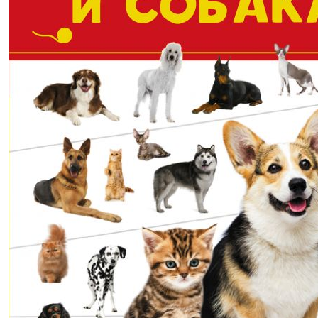
-40% после регистрации
Большая современная
энциклопедия для детей
(2020 г.)
Барановская И.Г., Ликсо В.В., Спектор А.А.
В корзину
В корзине