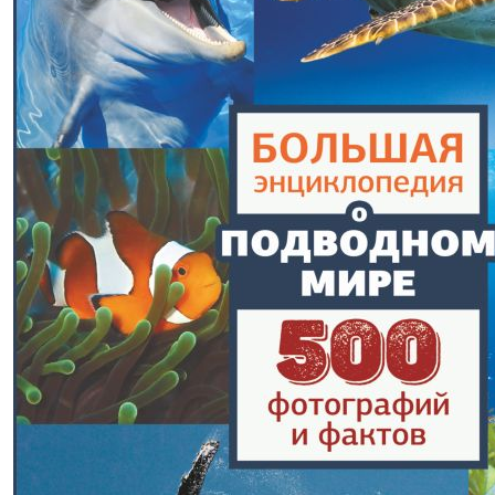
1099,00р.
-40% после регистрации
Большая энциклопедия о
животных. 500 фотографий и фактов
(2023 г.)
Карнилович Елена Олеговна, Вайткене Любовь
Дмитриевна, Ликсо Вячеслав Владимирович и др.
В корзину
В корзине