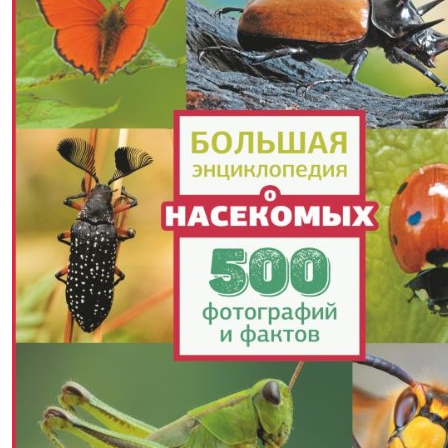
965,00р.
-40% после регистрации
Большая хрестоматия начальной
школы
(2019 г.)
Бианки В.В., Пришвин М.М., Пермяк Е.А.
В корзину
В корзине