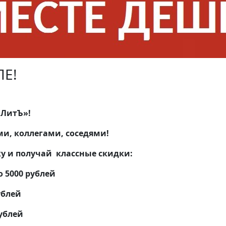
Е!
аЛитЪ»!
ми, коллегами, соседями!
у и получай классные скидки:
о 5000 рублей
ублей
рублей