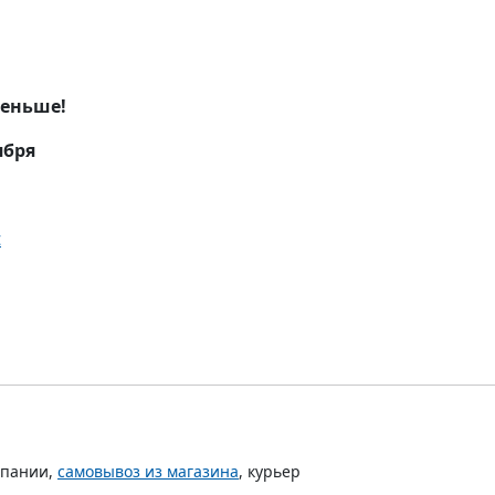
меньше!
ября
t
мпании,
самовывоз из магазина
, курьер