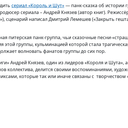
одить
сериал «Король и Шут»
— панк-сказка об истории 
родюсер сериала – Андрей Князев (автор книг). Режисс
»), сценарий написал Дмитрий Лемешев («Закрыть гешта
ная питерская панк-группа, чьи сказочные песни-«стра
я этой группы, кульминацией которой стала трагическ
должает волновать фанатов группы до сих пор.
иги» Андрей Князев, один из лидеров «Короля и Шута», а
ов коллектива, делится своими воспоминаниями, худож
иксами, которые так или иначе связаны с творчеством 