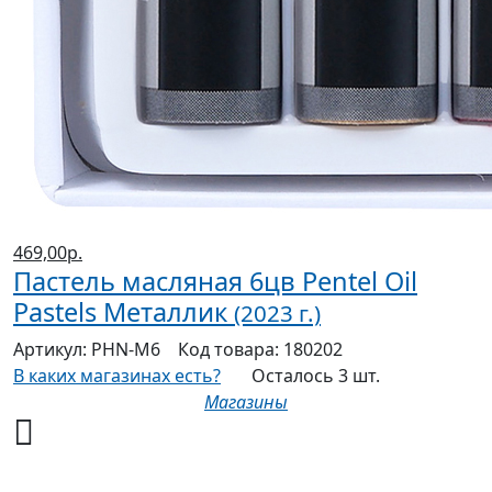
469,00р.
Пастель масляная 6цв Pentel Oil
Pastels Металлик
(2023 г.)
Артикул:
PHN-M6
Код товара:
180202
В каких магазинах есть?
Осталось 3 шт.
Магазины